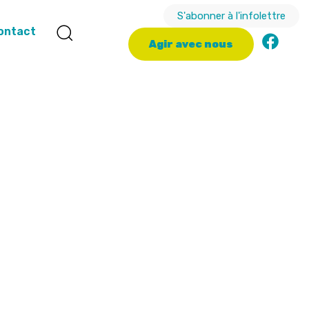
S'abonner à l'infolettre
ontact
A
g
i
r
a
v
e
c
n
o
u
s