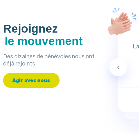
Rejoignez
le mouvement
La
Des dizaines de bénévoles nous ont
déjà rejoints
A
g
i
r
a
v
e
c
n
o
u
s