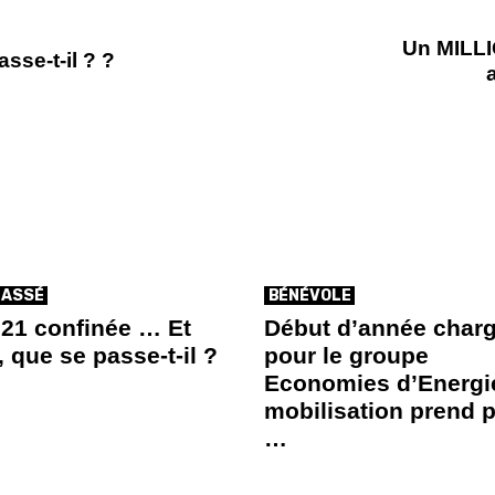
Un MILLI
sse-t-il ? ?
LASSÉ
BÉNÉVOLE
i21 confinée … Et
Début d’année char
, que se passe-t-il ?
pour le groupe
Economies d’Energi
mobilisation prend 
…