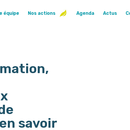
e équipe
Nos actions
Agenda
Actus
C
mation,
?
ux
de
en savoir