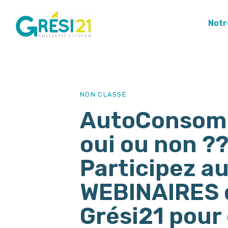
Notr
PUBLISHED
Author
Published
IN:
on:
NON CLASSÉ
AutoConsom
oui ou non ?
Participez a
WEBINAIRES 
Grési21 pour 