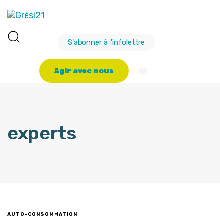
S'abonner à l'infolettre
A
g
i
r
a
v
e
c
n
o
u
s
experts
AUTO-CONSOMMATION