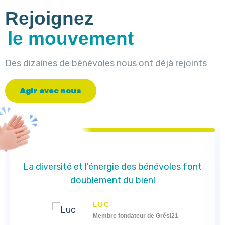
Rejoignez
le mouvement
Des dizaines de bénévoles nous ont déjà rejoints
A
g
i
r
a
v
e
c
n
o
u
s
La diversité et l'énergie des bénévoles font
doublement du bien!
LUC
Membre fondateur de Grési21