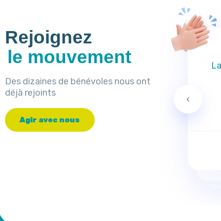
Rejoignez
le mouvement
La
Des dizaines de bénévoles nous ont
déjà rejoints
A
g
i
r
a
v
e
c
n
o
u
s