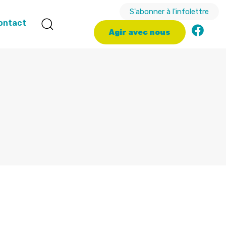
S'abonner à l'infolettre
ontact
A
g
i
r
a
v
e
c
n
o
u
s