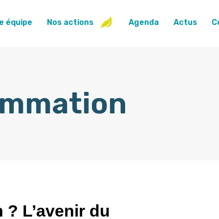
e équipe
Nos actions
Agenda
Actus
C
ommation
 ? L’avenir du