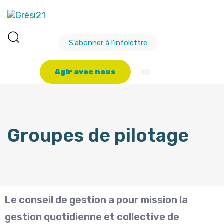
S'abonner à l'infolettre
A
g
i
r
a
v
e
c
n
o
u
s
Groupes de pilotage
Le conseil de gestion a pour mission la
gestion quotidienne et collective de