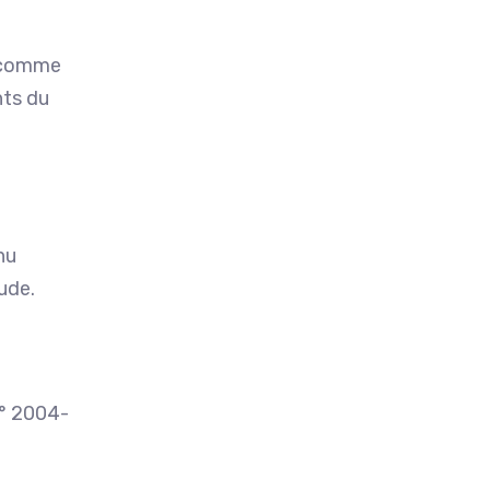
e comme
nts du
nu
ude.
n° 2004-