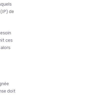
esquels
 (IP) de
besoin
nit ces
 alors
agnée
onse doit