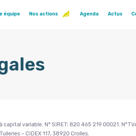
e équipe
Nos actions
Agenda
Actus
C
gales
 à capital variable. N° SIRET: 820 465 219 00021. N°TVA
ileries – CIDEX 117, 38920 Crolles.