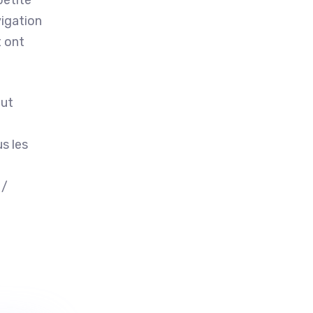
vigation
t ont
eut
us les
 /