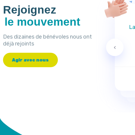
Rejoignez
le mouvement
La
Des dizaines de bénévoles nous ont
déjà rejoints
A
g
i
r
a
v
e
c
n
o
u
s