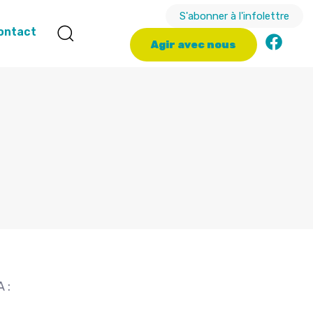
S'abonner à l'infolettre
ontact
A
g
i
r
a
v
e
c
n
o
u
s
 :