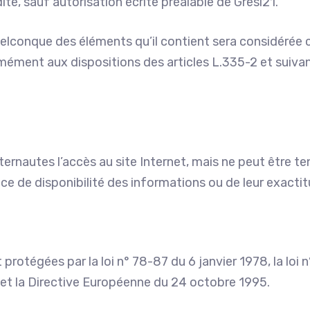
dite, sauf autorisation écrite préalable de Gresi21.
quelconque des éléments qu’il contient sera considéré
mément aux dispositions des articles L.335-2 et suiva
nternautes l’accès au site Internet, mais ne peut être te
nce de disponibilité des informations ou de leur exactit
otégées par la loi n° 78-87 du 6 janvier 1978, la loi 
l et la Directive Européenne du 24 octobre 1995.