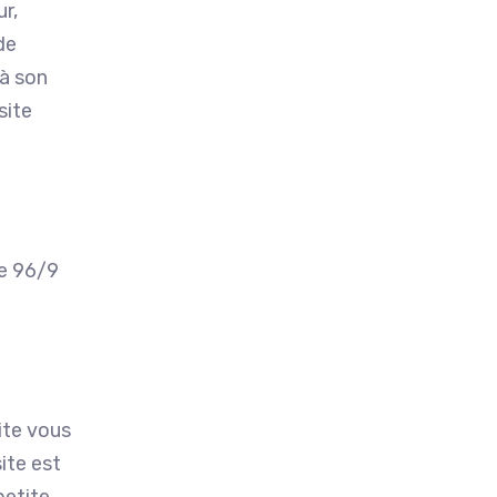
ur,
de
 à son
site
ve 96/9
ite vous
ite est
petite