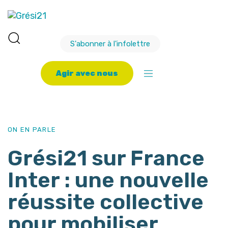
S'abonner à l'infolettre
A
g
i
r
a
v
e
c
n
o
u
s
PUBLISHED
Author
Published
IN:
on:
ON EN PARLE
Grési21 sur France
Inter : une nouvelle
réussite collective
pour mobiliser