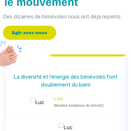
le mouvement
Des dizaines de bénévoles nous ont déjà rejoints
A
g
i
r
a
v
e
c
n
o
u
s
La diversité et l'énergie des bénévoles font
doublement du bien!
LUC
Membre fondateur de Grési21