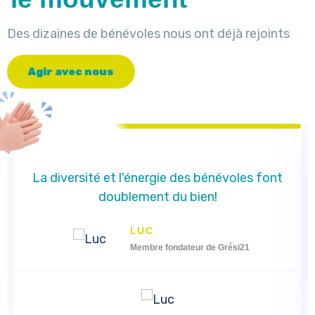
Des dizaines de bénévoles nous ont déjà rejoints
A
g
i
r
a
v
e
c
n
o
u
s
La diversité et l'énergie des bénévoles font
doublement du bien!
LUC
Membre fondateur de Grési21