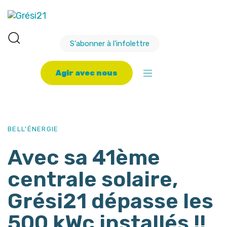
S'abonner à l'infolettre
A
g
i
r
a
v
e
c
n
o
u
s
PUBLISHED
Author
Published
IN:
on:
BELL'ÉNERGIE
Avec sa 41ème
centrale solaire,
Grési21 dépasse les
500 kWc installés !!