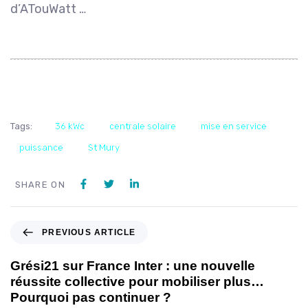
d’ATouWatt …
Tags:
36 kWc
centrale solaire
mise en service
puissance
St Mury
SHARE ON
PREVIOUS ARTICLE
Grési21 sur France Inter : une nouvelle
réussite collective pour mobiliser plus…
Pourquoi pas continuer ?