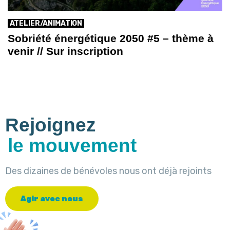
ATELIER/ANIMATION
Sobriété énergétique 2050 #5 – thème à
venir // Sur inscription
Rejoignez
le mouvement
Des dizaines de bénévoles nous ont déjà rejoints
A
g
i
r
a
v
e
c
n
o
u
s