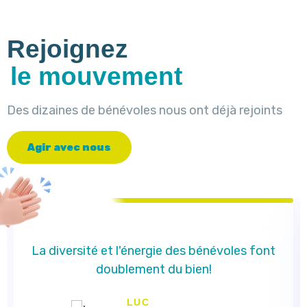
Rejoignez
le mouvement
Des dizaines de bénévoles nous ont déjà rejoints
A
g
i
r
a
v
e
c
n
o
u
s
La diversité et l'énergie des bénévoles font
doublement du bien!
LUC