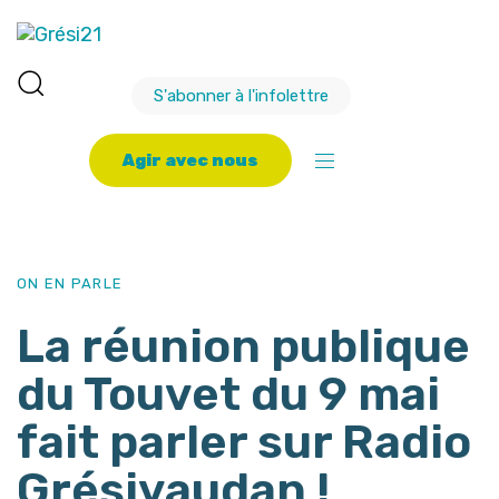
S'abonner à l'infolettre
A
g
i
r
a
v
e
c
n
o
u
s
PUBLISHED
Author
Published
IN:
on:
ON EN PARLE
La réunion publique
du Touvet du 9 mai
fait parler sur Radio
Grésivaudan !