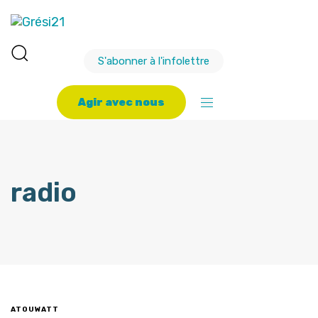
S'abonner à l'infolettre
A
g
i
r
a
v
e
c
n
o
u
s
radio
ATOUWATT