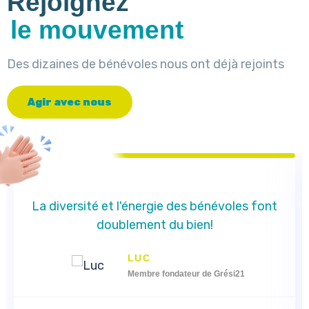
Rejoignez
le mouvement
Des dizaines de bénévoles nous ont déjà rejoints
A
g
i
r
a
v
e
c
n
o
u
s
La diversité et l'énergie des bénévoles font
doublement du bien!
LUC
Membre fondateur de Grési21