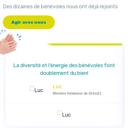
Des dizaines de bénévoles nous ont déjà rejoints
A
g
i
r
a
v
e
c
n
o
u
s
La diversité et l'énergie des bénévoles font
doublement du bien!
LUC
Membre fondateur de Grési21