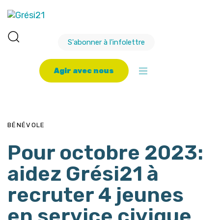
S'abonner à l'infolettre
A
g
i
r
a
v
e
c
n
o
u
s
PUBLISHED
Author
Published
IN:
on:
BÉNÉVOLE
Pour octobre 2023:
aidez Grési21 à
recruter 4 jeunes
en service civique