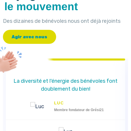
le mouvement
Des dizaines de bénévoles nous ont déjà rejoints
A
g
i
r
a
v
e
c
n
o
u
s
La diversité et l'énergie des bénévoles font
doublement du bien!
LUC
Membre fondateur de Grési21