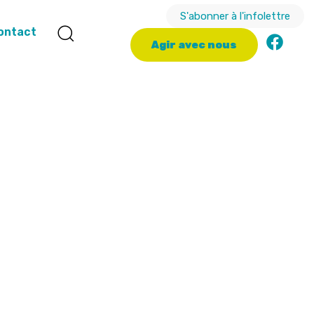
S'abonner à l'infolettre
ontact
A
g
i
r
a
v
e
c
n
o
u
s