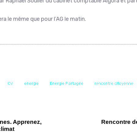
ar Raphaël Soulier du cabinet comptable Algora et part
era le même que pour l’AG le matin.
CV
energie
Energie Partagée
rencontre citoyenne
unes. Apprenez,
Rencontre de
climat