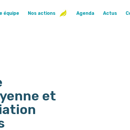
e équipe
Nos actions
Agenda
Actus
C
e
oyenne et
iation
s