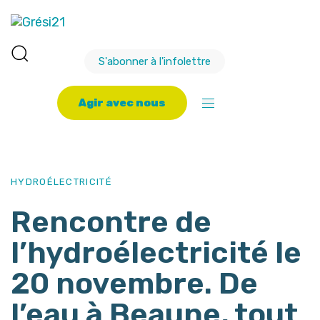
S'abonner à l'infolettre
A
g
i
r
a
v
e
c
n
o
u
s
PUBLISHED
Author
Published
IN:
on:
HYDROÉLECTRICITÉ
Rencontre de
l’hydroélectricité le
20 novembre. De
l’eau à Beaune, tout