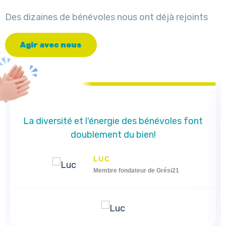
Des dizaines de bénévoles nous ont déjà rejoints
A
g
i
r
a
v
e
c
n
o
u
s
La diversité et l'énergie des bénévoles font
doublement du bien!
LUC
Membre fondateur de Grési21