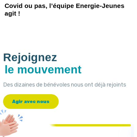
Covid ou pas, l’équipe Energie-Jeunes
agit !
Rejoignez
le mouvement
Des dizaines de bénévoles nous ont déjà rejoints
A
g
i
r
a
v
e
c
n
o
u
s