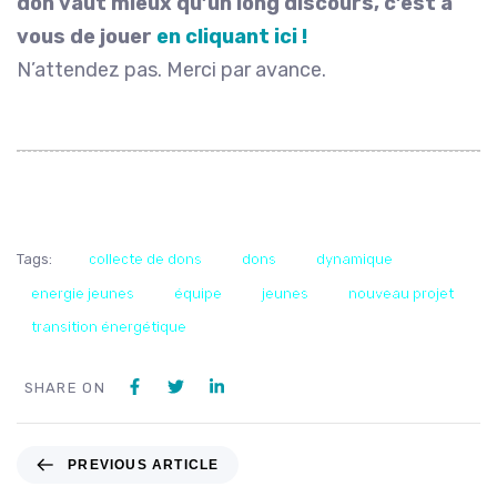
don vaut mieux qu’un long discours, c’est à
vous de jouer
en cliquant ici !
N’attendez pas. Merci par avance.
Tags:
collecte de dons
dons
dynamique
energie jeunes
équipe
jeunes
nouveau projet
transition énergétique
SHARE ON
PREVIOUS ARTICLE