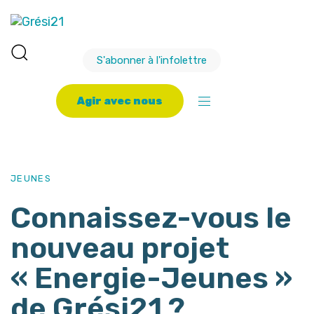
S'abonner à l'infolettre
A
g
i
r
a
v
e
c
n
o
u
s
PUBLISHED
Author
Published
IN:
on:
JEUNES
Connaissez-vous le
nouveau projet
« Energie-Jeunes »
de Grési21 ?