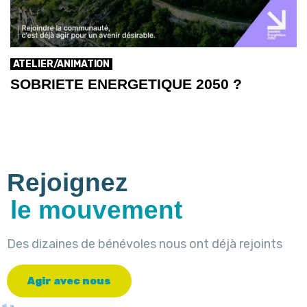
ATELIER/ANIMATION
SOBRIETE ENERGETIQUE 2050 ?
Rejoignez
le mouvement
Des dizaines de bénévoles nous ont déjà rejoints
A
g
i
r
a
v
e
c
n
o
u
s