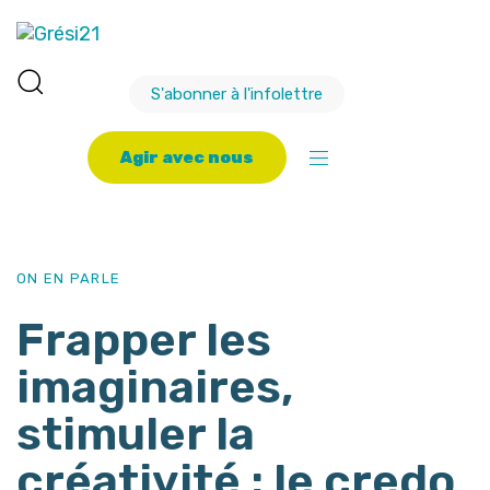
S'abonner à l'infolettre
A
g
i
r
a
v
e
c
n
o
u
s
PUBLISHED
Author
Published
IN:
on:
ON EN PARLE
Frapper les
imaginaires,
stimuler la
créativité : le credo