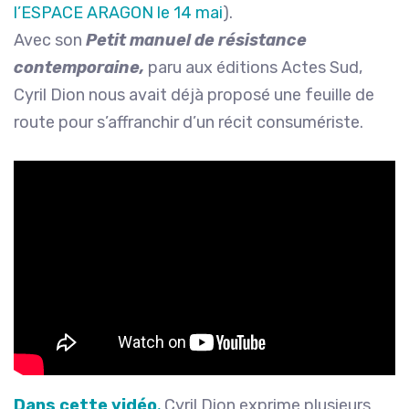
l’ESPACE ARAGON le 14 mai
).
Avec son
Petit manuel de résistance
contemporaine,
paru aux éditions Actes Sud,
Cyril Dion nous avait déjà proposé une feuille de
route pour s’affranchir d’un récit consumériste.
Dans cette vidéo
,
Cyril Dion exprime plusieurs