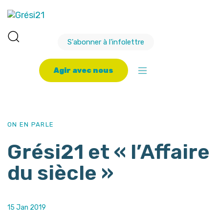
S'abonner à l'infolettre
A
g
i
r
a
v
e
c
n
o
u
s
PUBLISHED
Author
Published
IN:
on:
ON EN PARLE
Grési21 et « l’Affaire
du siècle »
15 Jan 2019