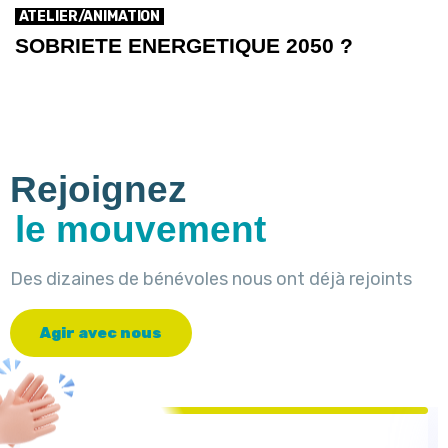
ATELIER/ANIMATION
SOBRIETE ENERGETIQUE 2050 ?
Rejoignez
le mouvement
Des dizaines de bénévoles nous ont déjà rejoints
A
g
i
r
a
v
e
c
n
o
u
s