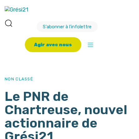
S'abonner à l'infolettre
A
g
i
r
a
v
e
c
n
o
u
s
PUBLISHED
Author
Published
IN:
on:
NON CLASSÉ
Le PNR de
Chartreuse, nouvel
actionnaire de
Grési21