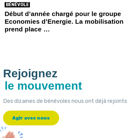
BÉNÉVOLE
Début d’année chargé pour le groupe
Economies d’Energie. La mobilisation
prend place …
Rejoignez
le mouvement
Des dizaines de bénévoles nous ont déjà rejoints
A
g
i
r
a
v
e
c
n
o
u
s