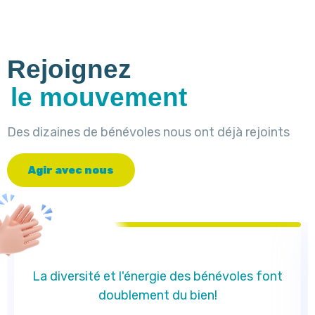
Rejoignez
le mouvement
Des dizaines de bénévoles nous ont déjà rejoints
A
g
i
r
a
v
e
c
n
o
u
s
La diversité et l'énergie des bénévoles font
doublement du bien!