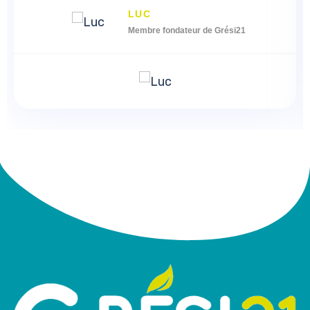
LUC
Membre fondateur de Grési21