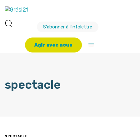
S'abonner à l'infolettre
A
g
i
r
a
v
e
c
n
o
u
s
spectacle
SPECTACLE