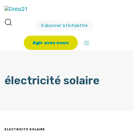
S'abonner à l'infolettre
A
g
i
r
a
v
e
c
n
o
u
s
électricité solaire
ÉLECTRICITÉ SOLAIRE