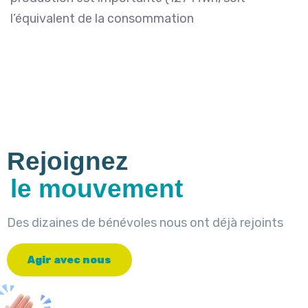
l’équivalent de la consommation
Rejoignez
le mouvement
Des dizaines de bénévoles nous ont déjà rejoints
A
g
i
r
a
v
e
c
n
o
u
s