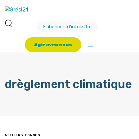
S'abonner à l'infolettre
A
g
i
r
a
v
e
c
n
o
u
s
drèglement climatique
ATELIER 2 TONNES