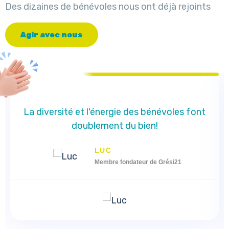
Des dizaines de bénévoles nous ont déjà rejoints
A
g
i
r
a
v
e
c
n
o
u
s
La diversité et l'énergie des bénévoles font
doublement du bien!
LUC
Membre fondateur de Grési21