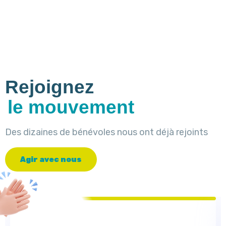
Rejoignez
le mouvement
Des dizaines de bénévoles nous ont déjà rejoints
A
g
i
r
a
v
e
c
n
o
u
s