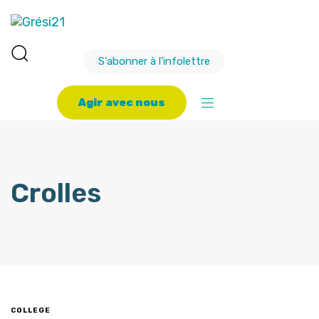
S'abonner à l'infolettre
A
g
i
r
a
v
e
c
n
o
u
s
Crolles
COLLEGE