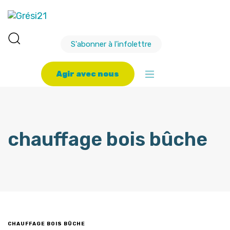
S'abonner à l'infolettre
A
g
i
r
a
v
e
c
n
o
u
s
chauffage bois bûche
CHAUFFAGE BOIS BÛCHE