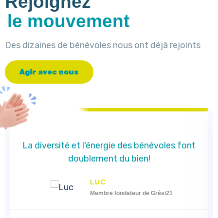
Rejoignez
le mouvement
Des dizaines de bénévoles nous ont déjà rejoints
A
g
i
r
a
v
e
c
n
o
u
s
La diversité et l'énergie des bénévoles font
doublement du bien!
LUC
Membre fondateur de Grési21