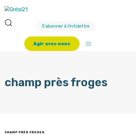
S'abonner à l'infolettre
A
g
i
r
a
v
e
c
n
o
u
s
champ près froges
CHAMP PRÈS FROGES