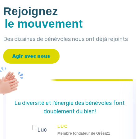
Rejoignez
le mouvement
Des dizaines de bénévoles nous ont déjà rejoints
A
g
i
r
a
v
e
c
n
o
u
s
La diversité et l'énergie des bénévoles font
doublement du bien!
LUC
Membre fondateur de Grési21