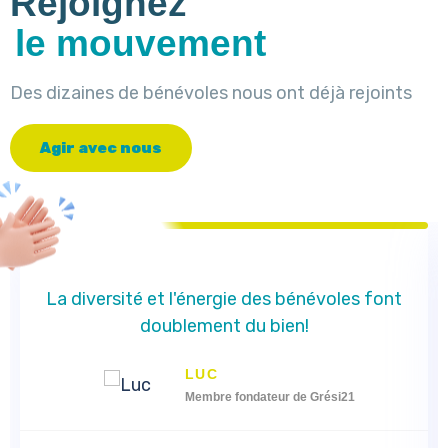
Rejoignez
le mouvement
Des dizaines de bénévoles nous ont déjà rejoints
A
g
i
r
a
v
e
c
n
o
u
s
La diversité et l'énergie des bénévoles font
doublement du bien!
LUC
Membre fondateur de Grési21