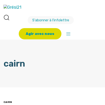
S'abonner à l'infolettre
A
g
i
r
a
v
e
c
n
o
u
s
cairn
CAIRN