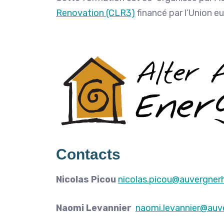
Renovation (CLR3)
financé par l’Union e
Contacts
Nicolas Picou
nicolas.picou@auvergner
Naomi Levannier
naomi.levannier@auv