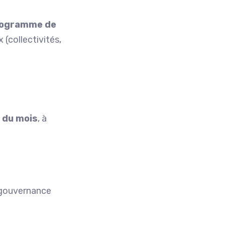
ogramme de
(collectivités,
i du mois
, à
a gouvernance