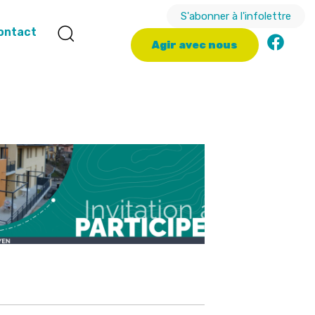
S'abonner à l'infolettre
ontact
A
g
i
r
a
v
e
c
n
o
u
s