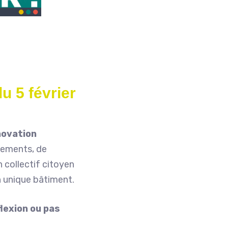
u 5 février
novation
gements, de
n collectif citoyen
un unique bâtiment.
flexion ou pas