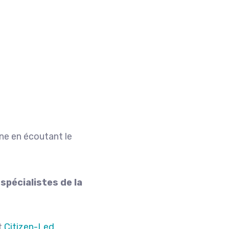
ne en écoutant le
spécialistes de la
t
Citizen-Led