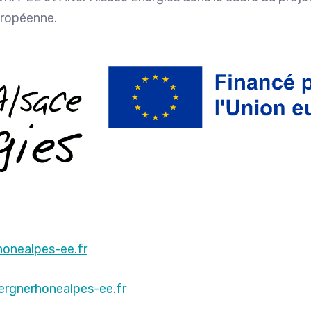
uropéenne.
honealpes-ee.fr
ergnerhonealpes-ee.fr