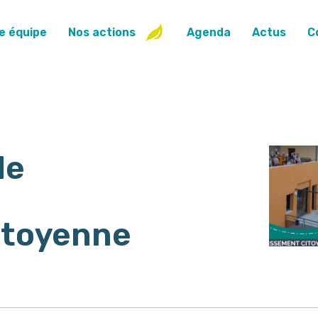
e équipe
Nos actions
Agenda
Actus
C
de
itoyenne