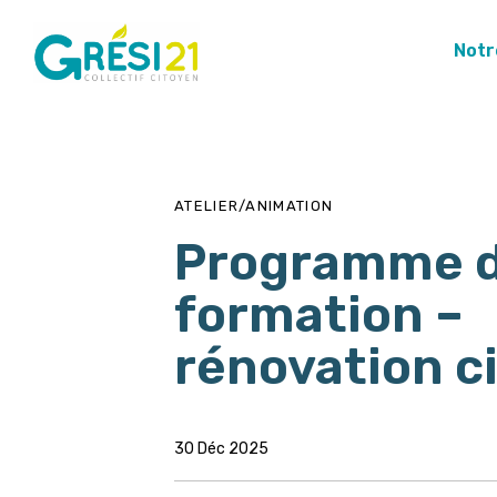
Notr
PUBLISHED
Author
Published
IN:
on:
ATELIER/ANIMATION
Programme 
formation –
rénovation c
30 Déc 2025