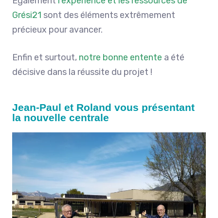
Également
l
‘expérience et les ressources de
Grési21
sont des éléments extrêmement
précieux
pour avancer
.
Enfin et surtout,
notre bonne entente
a été
décisive dans la réussite du projet !
Jean-Paul et Roland vous présentant
la nouvelle centrale