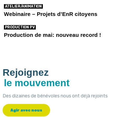
ATELIER/ANIMATION
Webinaire – Projets d’EnR citoyens
PRODUCTION PV
Production de mai: nouveau record !
Rejoignez
le mouvement
Des dizaines de bénévoles nous ont déjà rejoints
A
g
i
r
a
v
e
c
n
o
u
s