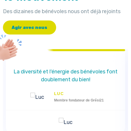
Des dizaines de bénévoles nous ont déjà rejoints
A
g
i
r
a
v
e
c
n
o
u
s
La diversité et l'énergie des bénévoles font
doublement du bien!
LUC
Membre fondateur de Grési21