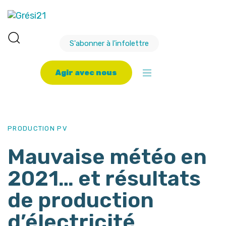
S'abonner à l'infolettre
A
g
i
r
a
v
e
c
n
o
u
s
PUBLISHED
Author
Published
IN:
on:
PRODUCTION PV
Mauvaise météo en
2021… et résultats
de production
d’électricité