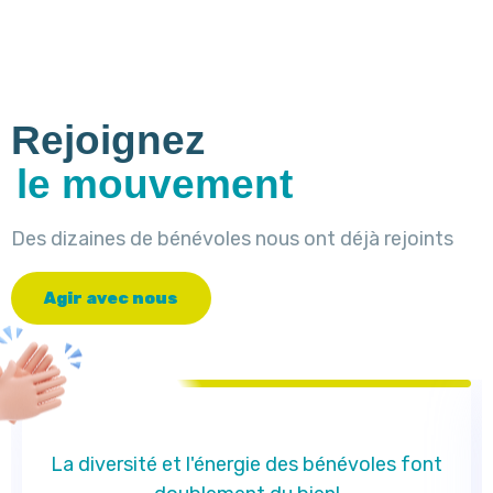
Rejoignez
le mouvement
Des dizaines de bénévoles nous ont déjà rejoints
A
g
i
r
a
v
e
c
n
o
u
s
La diversité et l'énergie des bénévoles font