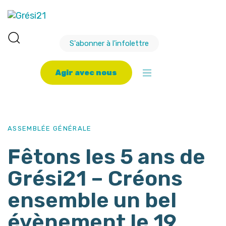
S'abonner à l'infolettre
A
g
i
r
a
v
e
c
n
o
u
s
PUBLISHED
Author
Published
IN:
on:
ASSEMBLÉE GÉNÉRALE
Fêtons les 5 ans de
Grési21 – Créons
ensemble un bel
évènement le 19