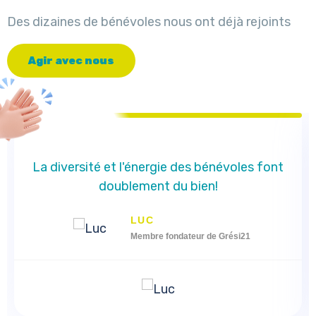
Des dizaines de bénévoles nous ont déjà rejoints
A
g
i
r
a
v
e
c
n
o
u
s
La diversité et l'énergie des bénévoles font
doublement du bien!
LUC
Membre fondateur de Grési21