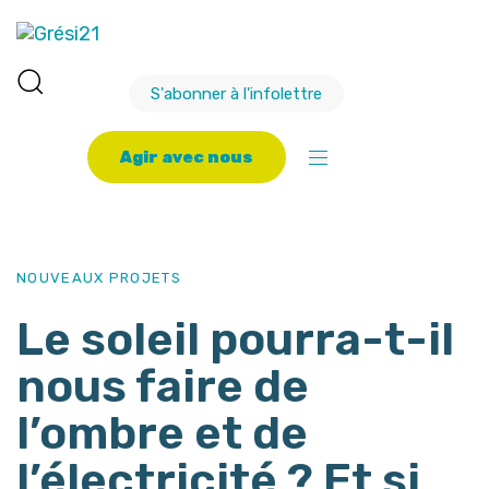
S'abonner à l'infolettre
A
g
i
r
a
v
e
c
n
o
u
s
PUBLISHED
Author
Published
IN:
on:
NOUVEAUX PROJETS
Le soleil pourra-t-il
nous faire de
l’ombre et de
l’électricité ? Et si