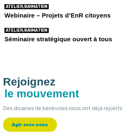
ATELIER/ANIMATION
Webinaire – Projets d’EnR citoyens
ATELIER/ANIMATION
Séminaire stratégique ouvert à tous
Rejoignez
le mouvement
Des dizaines de bénévoles nous ont déjà rejoints
A
g
i
r
a
v
e
c
n
o
u
s