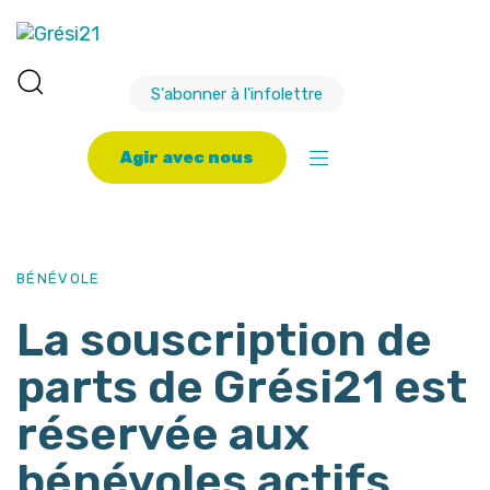
S'abonner à l'infolettre
A
g
i
r
a
v
e
c
n
o
u
s
PUBLISHED
Author
Published
IN:
on:
BÉNÉVOLE
La souscription de
parts de Grési21 est
réservée aux
bénévoles actifs