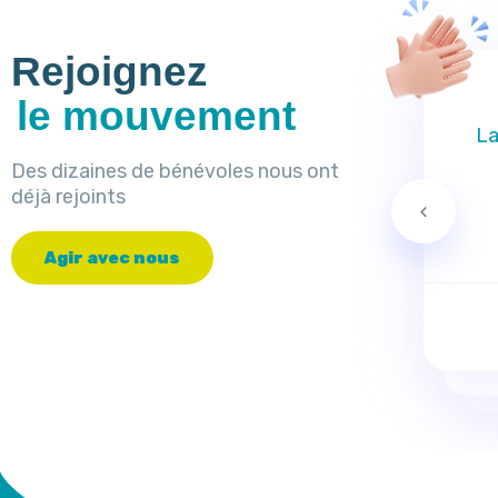
Rejoignez
le mouvement
La
Des dizaines de bénévoles nous ont
déjà rejoints
A
g
i
r
a
v
e
c
n
o
u
s