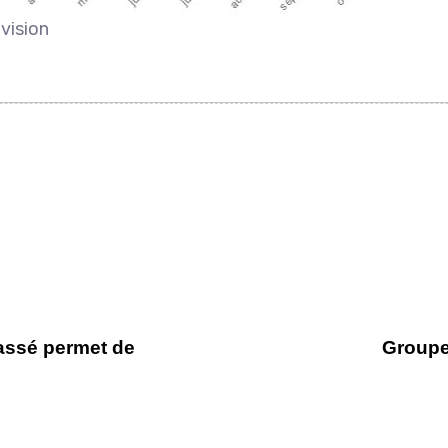
évision
assé permet de
Groupe