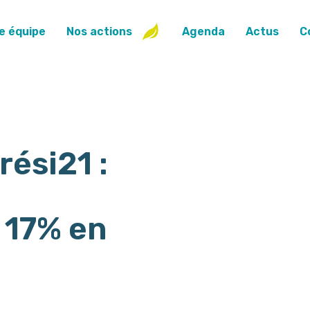
e équipe
Nos actions
Agenda
Actus
C
ési21 :
 17% en