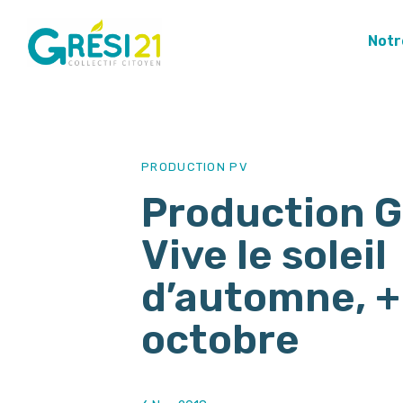
Notr
PUBLISHED
Author
Published
IN:
on:
PRODUCTION PV
Production Gr
Vive le soleil
d’automne, +
octobre