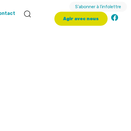
S'abonner à l'infolettre
ontact
A
g
i
r
a
v
e
c
n
o
u
s