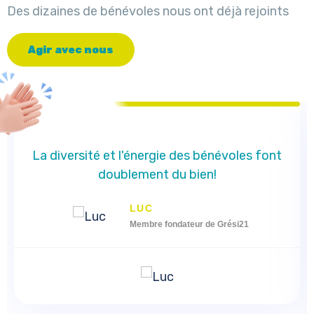
Des dizaines de bénévoles nous ont déjà rejoints
A
g
i
r
a
v
e
c
n
o
u
s
La diversité et l'énergie des bénévoles font
doublement du bien!
LUC
Membre fondateur de Grési21