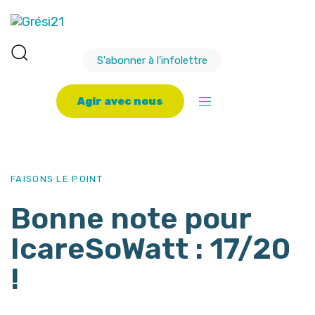
S'abonner à l'infolettre
A
g
i
r
a
v
e
c
n
o
u
s
PUBLISHED
Author
Published
IN:
on:
FAISONS LE POINT
Bonne note pour
IcareSoWatt : 17/20
!