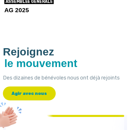
ASSEMBLÉE GÉNÉRALE
AG 2025
Rejoignez
le mouvement
Des dizaines de bénévoles nous ont déjà rejoints
A
g
i
r
a
v
e
c
n
o
u
s