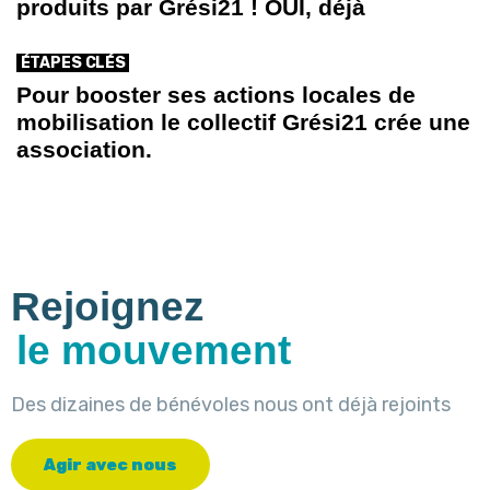
produits par Grési21 ! OUI, déjà
ÉTAPES CLÉS
Pour booster ses actions locales de
mobilisation le collectif Grési21 crée une
association.
Rejoignez
le mouvement
Des dizaines de bénévoles nous ont déjà rejoints
A
g
i
r
a
v
e
c
n
o
u
s