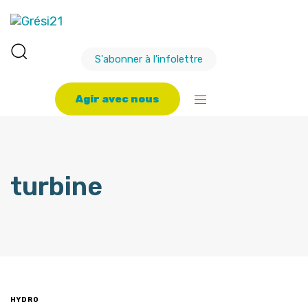
S'abonner à l'infolettre
A
g
i
r
a
v
e
c
n
o
u
s
turbine
HYDRO