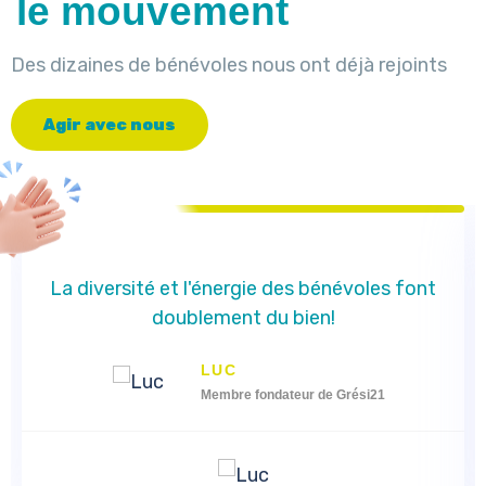
le mouvement
Des dizaines de bénévoles nous ont déjà rejoints
A
g
i
r
a
v
e
c
n
o
u
s
La diversité et l'énergie des bénévoles font
doublement du bien!
LUC
Membre fondateur de Grési21