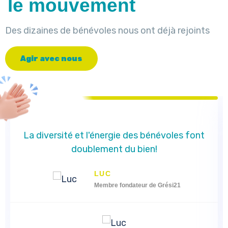
le mouvement
Des dizaines de bénévoles nous ont déjà rejoints
A
g
i
r
a
v
e
c
n
o
u
s
La diversité et l'énergie des bénévoles font
doublement du bien!
LUC
Membre fondateur de Grési21