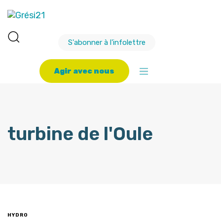
S'abonner à l'infolettre
A
g
i
r
a
v
e
c
n
o
u
s
turbine de l'Oule
HYDRO