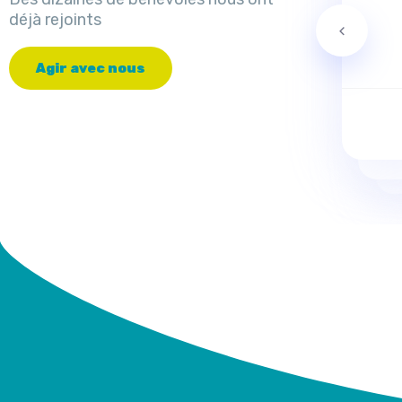
déjà rejoints
A
g
i
r
a
v
e
c
n
o
u
s