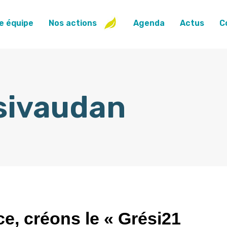
e équipe
Nos actions
Agenda
Actus
C
sivaudan
e, créons le « Grési21