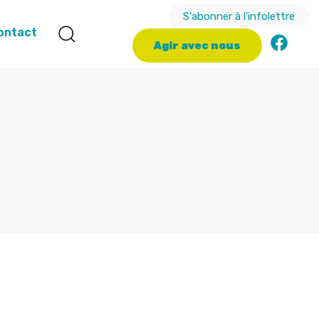
S'abonner à l'infolettre
ontact
A
g
i
r
a
v
e
c
n
o
u
s