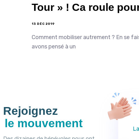
Tour » ! Ca roule pou
13 DÉC 2019
Comment mobiliser autrement ? En se faisa
avons pensé à un
Rejoignez
le mouvement
La
Des dizaines de bénévoles nous ont