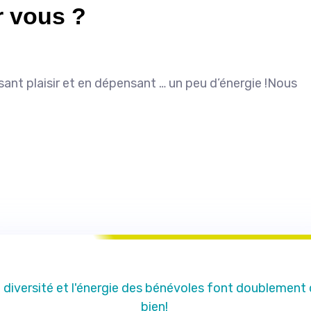
r vous ?
nt plaisir et en dépensant … un peu d’énergie !Nous
 diversité et l'énergie des bénévoles font doublement
bien!
Je me sens utile parce que j'agis concrètement et en