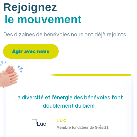
Rejoignez
le mouvement
Des dizaines de bénévoles nous ont déjà rejoints
A
g
i
r
a
v
e
c
n
o
u
s
La diversité et l'énergie des bénévoles font
doublement du bien!
LUC
Membre fondateur de Grési21