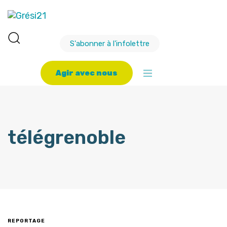
S'abonner à l'infolettre
A
g
i
r
a
v
e
c
n
o
u
s
télégrenoble
REPORTAGE