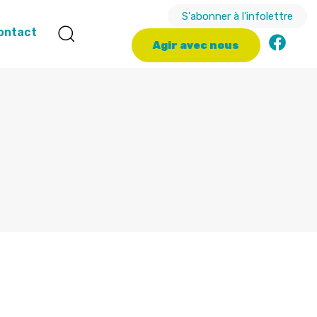
S'abonner à l'infolettre
ontact
A
g
i
r
a
v
e
c
n
o
u
s