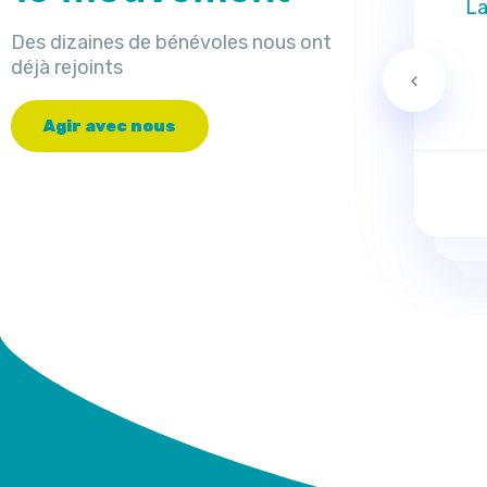
La
Des dizaines de bénévoles nous ont
déjà rejoints
A
g
i
r
a
v
e
c
n
o
u
s