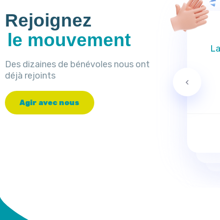
Rejoignez
le mouvement
La
Des dizaines de bénévoles nous ont
déjà rejoints
A
g
i
r
a
v
e
c
n
o
u
s