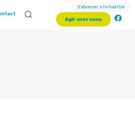
S'abonner à l'infolettre
ontact
A
g
i
r
a
v
e
c
n
o
u
s