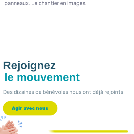
panneaux. Le chantier en images.
Rejoignez
le mouvement
Des dizaines de bénévoles nous ont déjà rejoints
A
g
i
r
a
v
e
c
n
o
u
s