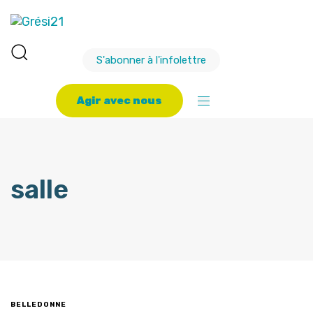
S'abonner à l'infolettre
A
g
i
r
a
v
e
c
n
o
u
s
salle
BELLEDONNE