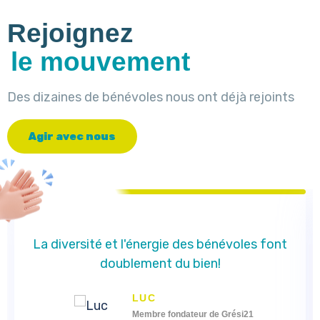
Rejoignez
le mouvement
Des dizaines de bénévoles nous ont déjà rejoints
A
g
i
r
a
v
e
c
n
o
u
s
La diversité et l'énergie des bénévoles font
doublement du bien!
LUC
Membre fondateur de Grési21