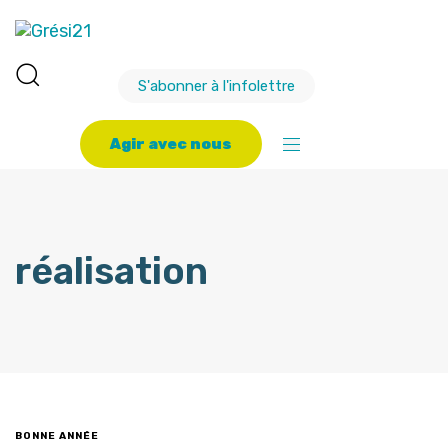
S'abonner à l'infolettre
A
g
i
r
a
v
e
c
n
o
u
s
réalisation
BONNE ANNÉE