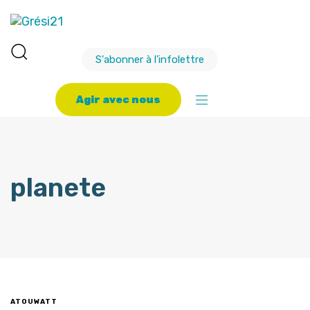
S'abonner à l'infolettre
A
g
i
r
a
v
e
c
n
o
u
s
planete
ATOUWATT