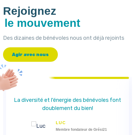
Rejoignez
le mouvement
Des dizaines de bénévoles nous ont déjà rejoints
A
g
i
r
a
v
e
c
n
o
u
s
La diversité et l'énergie des bénévoles font
doublement du bien!
LUC
Membre fondateur de Grési21