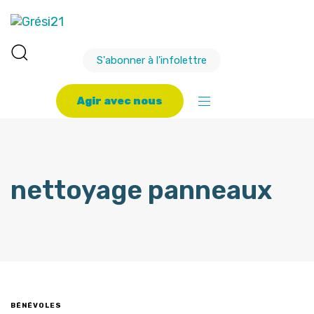
S'abonner à l'infolettre
A
g
i
r
a
v
e
c
n
o
u
s
nettoyage panneaux
BÉNÉVOLES