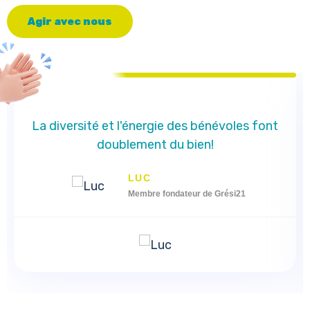
A
g
i
r
a
v
e
c
n
o
u
s
La diversité et l'énergie des bénévoles font
doublement du bien!
LUC
Membre fondateur de Grési21