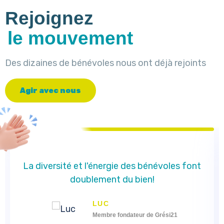
Rejoignez
le mouvement
Des dizaines de bénévoles nous ont déjà rejoints
A
g
i
r
a
v
e
c
n
o
u
s
La diversité et l'énergie des bénévoles font
doublement du bien!
LUC
Membre fondateur de Grési21