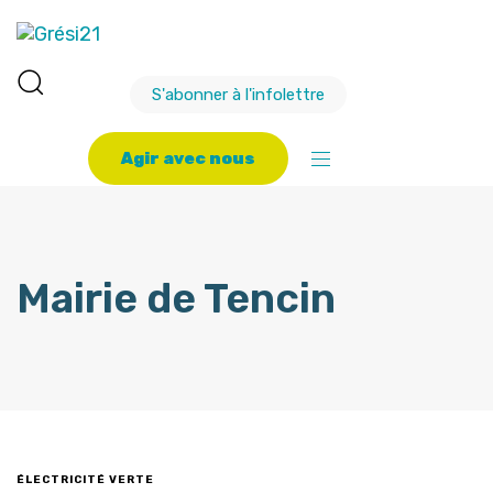
S'abonner à l'infolettre
A
g
i
r
a
v
e
c
n
o
u
s
Mairie de Tencin
ÉLECTRICITÉ VERTE