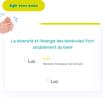
A
g
i
r
a
v
e
c
n
o
u
s
La diversité et l'énergie des bénévoles font
doublement du bien!
LUC
Membre fondateur de Grési21