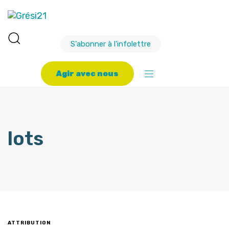
S'abonner à l'infolettre
A
g
i
r
a
v
e
c
n
o
u
s
lots
ATTRIBUTION