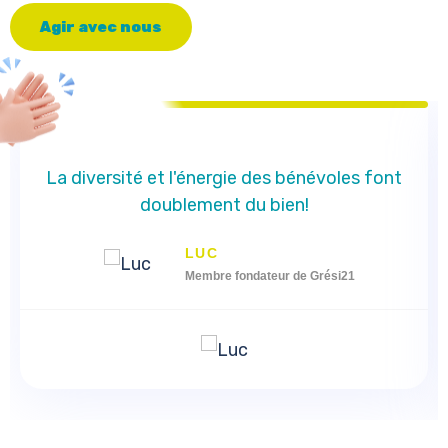
A
g
i
r
a
v
e
c
n
o
u
s
La diversité et l'énergie des bénévoles font
doublement du bien!
LUC
Membre fondateur de Grési21