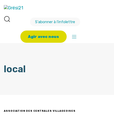
S'abonner à l'infolettre
A
g
i
r
a
v
e
c
n
o
u
s
local
ASSOCIATION DES CENTRALES VILLAGEOISES