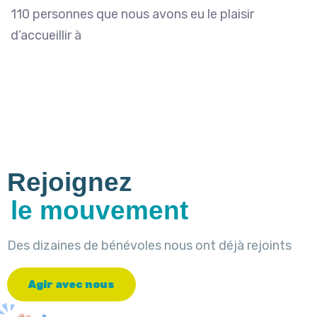
110 personnes que nous avons eu le plaisir
d’accueillir à
Rejoignez
le mouvement
Des dizaines de bénévoles nous ont déjà rejoints
A
g
i
r
a
v
e
c
n
o
u
s