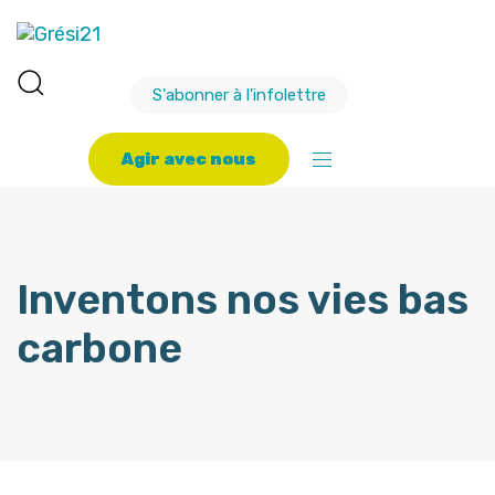
S'abonner à l'infolettre
A
g
i
r
a
v
e
c
n
o
u
s
Inventons nos vies bas
carbone