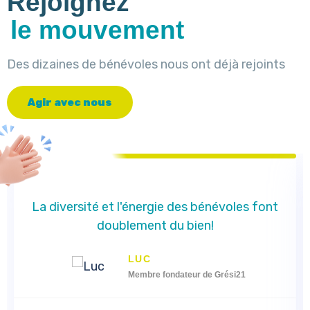
Rejoignez
le mouvement
Des dizaines de bénévoles nous ont déjà rejoints
A
g
i
r
a
v
e
c
n
o
u
s
La diversité et l'énergie des bénévoles font
doublement du bien!
LUC
Membre fondateur de Grési21