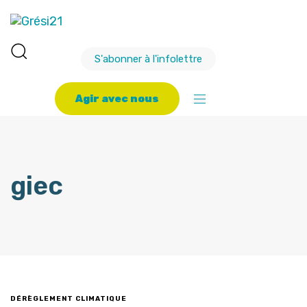
S'abonner à l'infolettre
A
g
i
r
a
v
e
c
n
o
u
s
giec
DÉRÈGLEMENT CLIMATIQUE